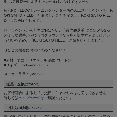
※ お客様都合によるキャンセルはお受けできません。
横浜FC・LEOCトレーニングセンター内の人工芝グラウンドを「K
OKI SAITO FIELD」と命名したことを記念し、KOKI SAITO FIEL
Dグッズを販売します。
同グラウンドから世界に羽ばたいた斉藤光毅選手(現ロンメルSK)
のような選手が今後も同グラウンドから多く誕生するようにとい
う願いを込め、「KOKI SAITO FIELD」と命名いたしました。
ぜひこの機会にお買い求めください！
■素材：表面 ポリエステル/裏面 コットン
■サイズ：850mm×360mm
メーカー品番：yk900820
返品・交換について
お客様都合による返品、交換、キャンセルはお受けできません。
詳しくは
ヘルプページ
をご確認ください。
ご注文の確定について
買い物かごに入れるだけでは在庫は確保されませんので、お早め