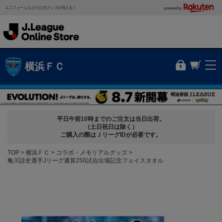
ユニフォームなどの公式グッズが買える！
powered by
横浜ＦＣ
平日午前10時までのご注文は当日出荷。
（土日祝日は除く）
ご購入の際はＪリーグIDが必要です。
TOP
横浜ＦＣ
コラボ・メモリアルグッズ
亀川諒史選手Jリーグ通算250試合出場記念フェイスタオル