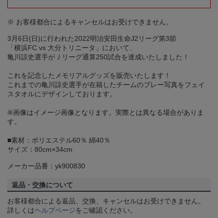
※ お客様都合によるキャンセルはお受けできません。
3月6日(日)に行われた2022明治安田生命J2リーグ第3節
「横浜FC vs 大分トリニータ」において、
亀川諒史選手がＪリーグ通算250試合を達成いたしました！
これを記念したメモリアルグッズを販売いたします！
これまでの亀川諒史選手が在籍したチームのプレー写真をフェイ
スタオルにデザインしております。
※画像はイメージ画像となります。実際とは異なる場合がありま
す。
■素材：ポリエステル60％ 綿40％
サイズ：80cm×34cm
メーカー品番：yk900830
返品・交換について
お客様都合による返品、交換、キャンセルはお受けできません。
詳しくは
ヘルプページ
をご確認ください。