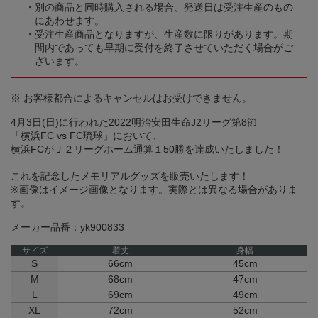
別の商品と同時購入される場合、発送日は受注生産のもの
にあわせます。
受注生産商品となりますが、生産数に限りがあります。期
間内であっても早期に受付を終了させていただく場合がご
ざいます。
※ お客様都合によるキャンセルはお受けできません。
4月3日(日)に行われた2022明治安田生命J2リーグ第8節
「横浜FC vs FC琉球」において、
横浜FCがＪ２リーグホーム通算１50勝を達成いたしました！
これを記念したメモリアルグッズを販売いたします！
※画像はイメージ画像となります。実際とは異なる場合がありま
す。
メーカー品番：yk900833
サイズ
着丈
身幅
S
66cm
45cm
M
68cm
47cm
L
69cm
49cm
XL
72cm
52cm