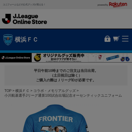
ユニフォームなどの公式グッズが買える！
powered by
横浜ＦＣ
平日午前10時までのご注文は当日出荷。
（土日祝日は除く）
ご購入の際はＪリーグIDが必要です。
TOP
横浜ＦＣ
コラボ・メモリアルグッズ
小川航基選手Jリーグ通算100試合出場記念オーセンティックユニフォーム