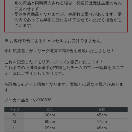
別の商品と同時購入される場合、発送日は受注生産のもの
にあわせます。
受注生産商品となりますが、生産数に限りがあります。期
間内であっても早期に受付を終了させていただく場合がご
ざいます。
※ お客様都合によるキャンセルはお受けできません。
小川航基選手がＪリーグ通算100試合を達成いたしました！
これを記念したメモリアルグッズを販売いたします！
これまでの小川航基選手が在籍したチームのプレー写真をユニフ
ォームにデザインしております。
※画像はイメージ画像となります。実際とは異なる場合がありま
す。
メーカー品番：yk900836
サイズ
着丈
身幅
S
66cm
45cm
M
68cm
47cm
L
69cm
49cm