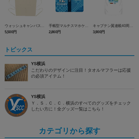
ウォッシュキャンバス＆
手帳型マルチスマホケー
キャプテン翼連載40周年
ツイル エプロン (Y.S.C.C.
ス (Y.S.C.C.横浜)
記念コラボ TシャツB
5,500円
2,860円
3,900円
2
横浜)
（Y．S．C．C．横浜）
トピックス
YS横浜
こだわりのデザインに注目！タオルマフラーは応援
の必須アイテム！
YS横浜
Ｙ．Ｓ．Ｃ．Ｃ．横浜のすべてのグッズをチェック
したい方に！全グッズ一覧はこちら！
カテゴリから探す