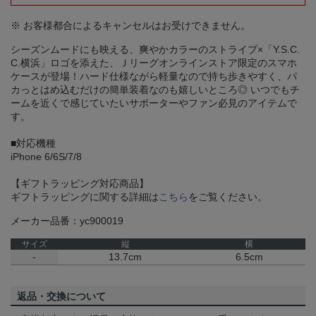
※ お客様都合によるキャンセルはお受けできません。
シーズンムードにも映える、爽やかカラーのストライプ×「Y.S.C.
C.横浜」ロゴを添えた、Ｊリーグオンラインストア限定のスマホ
ケースが登場！ハード仕様ながら軽量なので持ち歩きやすく、パ
カっとはめ込むだけの簡単装着なのも嬉しいところ◎ いつでもチ
ームを近くで感じていたいサポーターやファン必見のアイテムで
す。
■対応機種
iPhone 6/6S/7/8
【ギフトラッピング対応商品】
ギフトラッピングに関する詳細は
こちら
をご覧ください。
メーカー品番：yc900019
サイズ
縦
横
-
13.7cm
6.5cm
返品・交換について