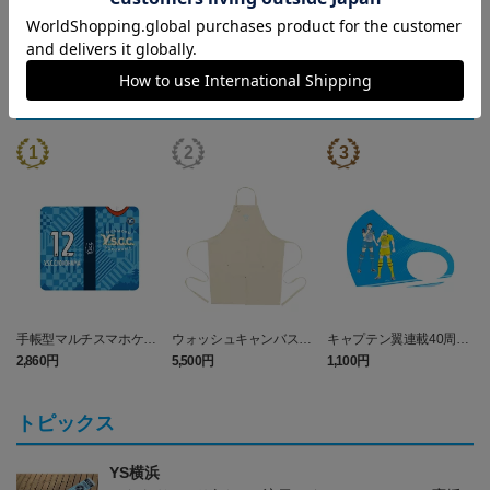
ランキング
手帳型マルチスマホケー
ウォッシュキャンバス＆
キャプテン翼連載40周年
ス (Y.S.C.C.横浜)
ツイル エプロン (Y.S.C.C.
記念コラボ マスク
2,860円
5,500円
1,100円
3
横浜)
（Y．S．C．C．横浜）
トピックス
YS横浜