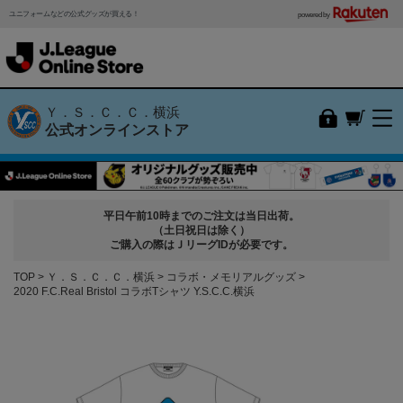
ユニフォームなどの公式グッズが買える！
powered by
Ｙ．Ｓ．Ｃ．Ｃ．横浜
公式オンラインストア
平日午前10時までのご注文は当日出荷。
（土日祝日は除く）
ご購入の際はＪリーグIDが必要です。
TOP
Ｙ．Ｓ．Ｃ．Ｃ．横浜
コラボ・メモリアルグッズ
2020 F.C.Real Bristol コラボTシャツ Y.S.C.C.横浜