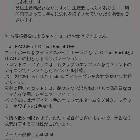
にあわせます。
受注生産商品となりますが、生産数に限りがあります。期
間内であっても早期に受付を終了させていただく場合がご
ざいます。
※ お客様都合によるキャンセルはお受けできません。
・J LEAGUE x F.C.Real Bristol TEE
フットボールをブランドのバックボーンにもつF.C.Real BristolとJ.
LEAGUEの初となるコラボレーション。
フロントグラフィックは、各クラブのエンブレムを同ブランドの
アイコンでアレンジしたスペシャル仕様。
バックにあしらわれたBristolロゴとシーズンを表す”2020.”は共通
デザイン。
素材に用いたコットンは、艶やかな光沢をあわせもつ高品質なコ
ーマ糸を使用。レギュラーフィット。
バック裾にはボディと同色のオリジナルネームタグ付き。ブラッ
ク、ホワイトの2色展開。
※購入数を制限させていただく場合がございますので、予告なく
販売終了する可能性がございます。
メーカー品番：yc900058