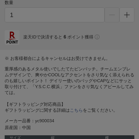
数量
6
楽天IDで決済すると
ポイント獲得
※ お客様都合によるキャンセルはお受けできません。
重厚感のあるメタル使いでしたてたピンバッチ。チームエンブレ
ムデザインで、爽やかCOOLなアクセントをさり気なく添えられる
のも嬉しいポイント！ デイリー使いのバッグやCAPなどにサッと
取り付けて、「Y.S.C.C.横浜」ファンをさり気なくアピールしてみ
ては。
【ギフトラッピング対応商品】
ギフトラッピングに関する詳細は
こちら
をご覧ください。
メーカー品番：yc900034
原産国：中国
サイズ
縦
横