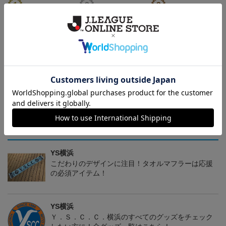
ウォッシュキャンバス＆
手帳型マルチスマホケー
バンブータンブラー 430
ツイル エプロン (Y.S.C.C.
ス (Y.S.C.C.横浜)
ml (Y.S.C.C.横浜)
5,500円
2,860円
3,080円
1
横浜)
トピックス
YS横浜
こだわりのデザインに注目！タオルマフラーは応援
の必須アイテム！
YS横浜
Ｙ．Ｓ．Ｃ．Ｃ．横浜のすべてのグッズをチェック