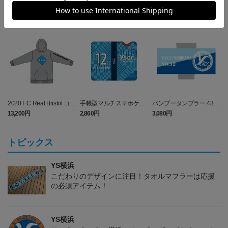
2020 F.C.Real Bristol コラ
手帳型マルチスマホケー
バンブータンブラー 430
ボパーカー Y.S.C.C.横浜
ス (Y.S.C.C.横浜)
ml (Y.S.C.C.横浜)
13,200円
2,860円
3,080円
5
トピックス
YS横浜
こだわりのデザインに注目！タオルマフラーは応援
の必須アイテム！
YS横浜