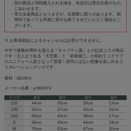
別の商品と同時購入される場合、発送日は受注生産のもの
にあわせます。
受注生産商品となりますが、生産数に限りがあります。期
間内であっても早期に受付を終了させていただく場合がご
ざいます。
※ お客様都合によるキャンセルはお受けできません。
今年で連載40周年を迎える『キャプテン翼』との記念コラボ商品
です！主人公である「大空翼」と「若林源三」が初めてＪクラブ
のユニフォーム姿となって登場！原作にはない想像を楽しめるコ
ラボレーショングッズです。
素材：綿100％
メーカー品番：yc900074
サイズ
身丈
身巾
肩巾
袖丈
110
44cm
33cm
29cm
13cm
130
52cm
37cm
33cm
15cm
150
60cm
43cm
38cm
17cm
S
66cm
49cm
44cm
19cm
M
70cm
52cm
47cm
20cm