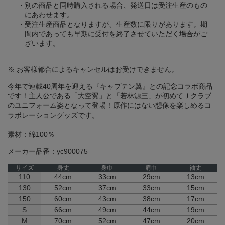
別の商品と同時購入される場合、発送日は受注生産のもの
にあわせます。
受注生産商品となりますが、生産数に限りがあります。期
間内であっても早期に受付を終了させていただく場合がご
ざいます。
※ お客様都合によるキャンセルはお受けできません。
今年で連載40周年を迎える『キャプテン翼』との記念コラボ商品
です！主人公である「大空翼」と「若林源三」が初めてＪクラブ
のユニフォーム姿となって登場！原作にはない想像を楽しめるコ
ラボレーショングッズです。
素材：綿100％
メーカー品番：yc900075
サイズ
身丈
身巾
肩巾
袖丈
110
44cm
33cm
29cm
13cm
130
52cm
37cm
33cm
15cm
150
60cm
43cm
38cm
17cm
S
66cm
49cm
44cm
19cm
M
70cm
52cm
47cm
20cm