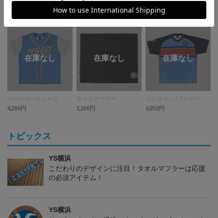
ベースボールシャツ
ネッククーラー
コンフィットTシャツ
ス
4,290円
1,100円
4,950円
2
トピックス
YS横浜
こだわりのデザインに注目！タオルマフラーは応援
の必須アイテム！
YS横浜