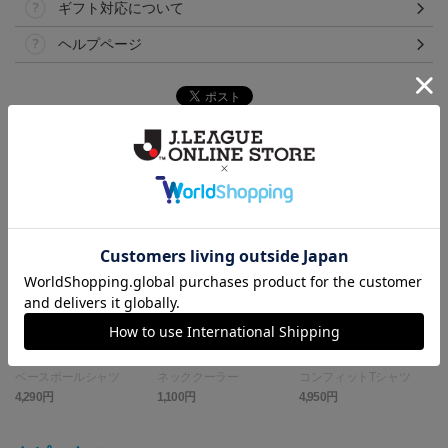
ギフト対応について
ヘルプページ
ランキング
ベースボールシャツ
ネッククーラー
コンフィットTシャツ
ス
4,290円
1,100円
4,950円
2