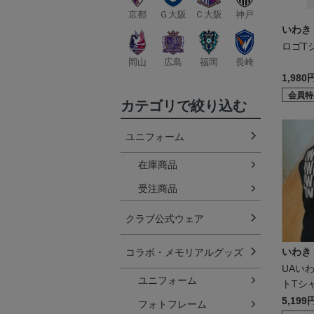
京都
Ｇ大阪
Ｃ大阪
神戸
いわき
ロゴTシ
岡山
広島
福岡
長崎
1,980
会員特
カテゴリで絞り込む
ユニフォーム
在庫商品
受注商品
クラブ公式ウェア
いわき
コラボ・メモリアルグッズ
UAい
ユニフォーム
トTシャ
vy
5,199
フォトフレーム