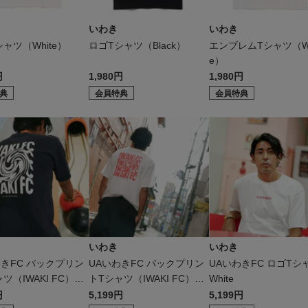
いわき
いわき
ャツ（White）
ロゴTシャツ（Black）
エンブレムTシャツ（Wh
e）
円
1,980円
1,980円
典
会員特典
会員特典
いわき
いわき
わきFC バックプリン
UAいわきFC バックプリン
UAいわきFC ロゴTシ
ツ（IWAKI FC）Na
トTシャツ（IWAKI FC）Wh
White
ite
円
5,199円
5,199円