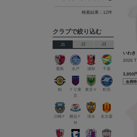
検索結果：12件
クラブで絞り込む
J2
J3
J1
いわき
2026 
鹿島
水戸
浦和
千葉
3,850
会員特
柏
ＦＣ東
東京Ｖ
町田
京
川崎Ｆ
横浜Ｆ
清水
名古屋
Ｍ