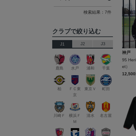
検索結果：7件
クラブで絞り込む
J2
J3
J1
神戸
95 Her
et）
鹿島
水戸
浦和
千葉
12,50
柏
ＦＣ東
東京Ｖ
町田
京
川崎Ｆ
横浜Ｆ
清水
名古屋
Ｍ