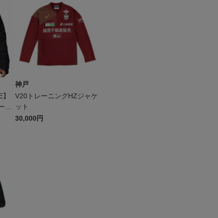
神戸
BE】
V20トレーニングHZジャケ
ード
ット
30,000円