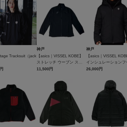
神戸
神戸
itage Tracksuit（jack
【asics｜VISSEL KOBE】
【asics｜VISSEL KO
ストレッチ ウーブン スリ
インシュレーションフ
ム ジャケット
ジャケット
0円
11,500円
26,000円