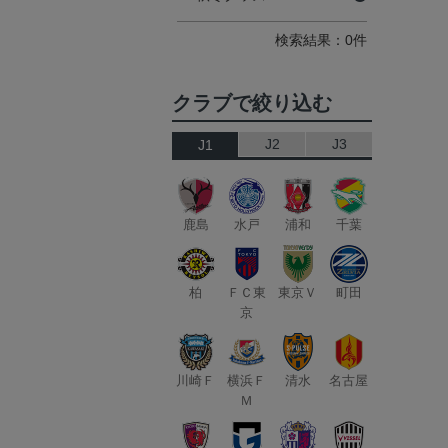
検索結果：0件
クラブで絞り込む
J2
J3
J1
鹿島
水戸
浦和
千葉
柏
ＦＣ東
東京Ｖ
町田
京
川崎Ｆ
横浜Ｆ
清水
名古屋
Ｍ