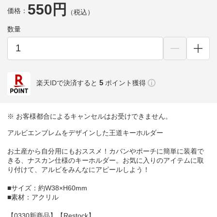
550円
価格：
（税込）
数量
5
楽天IDで決済すると
ポイント獲得
※ お客様都合によるキャンセルはお受けできません。
アルビエンブレムをデザインした王道キーホルダー
お土産から自分用にもおススメ！カバンやポーチに簡単に装着で
きる、ナスカン仕様のキーホルダー。お気に入りのアイテムに取
り付けて、アルビをみんなにアピールしよう！
■サイズ：約W38×H60mm
■素材：アクリル
【0330新商品】【Restock】