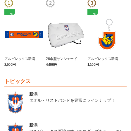
NEW
NEW
アルビレックス新潟 ピ
26傘型サンシェード
アルビレックス新潟 ピ
カチュウ タオルマフラー
カチュウ キーホルダー
2,500円
4,400円
1,100円
4
トピックス
新潟
タオル・リストバンドを豊富にラインナップ！
新潟