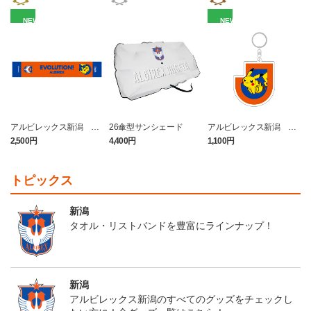
NEW
NEW
アルビレックス新潟 ピ
26傘型サンシェード
アルビレックス新潟 ピ
カチュウ タオルマフラー
カチュウ キーホルダー
2,500円
4,400円
1,100円
4
トピックス
新潟
タオル・リストバンドを豊富にラインナップ！
新潟
アルビレックス新潟のすべてのグッズをチェックし