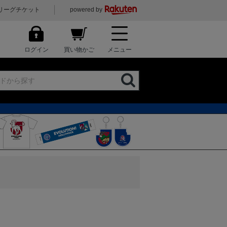
リーグチケット
powered by
ログイン
買い物かご
メニュー