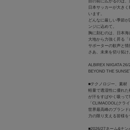
目の前に広がるのは、新
日本サッカーが大きく
います。
どんなに厳しい季節が
ンジに込めて。
胸に刻むのは、日本海
大地から力強く昇る「
サポーターの歓声と情
さあ、未来を切り拓け
ALBIREX NIIGATA 26/
BEYOND THE SUNSET
■テクノロジー、素材
軽量で透湿性に優れた
が汗をすばやく吸って
「CLIMACOOL(ク
世界最高峰のブランド
力の限り支える皆様を
■2026/27ネーム&ナ