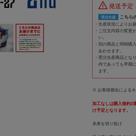
発送予定
こちら
受注生産
生産状況によりお
ご注文内容の変更
い。
別の商品と同時購
あわせます。
受注生産商品とな
内であっても早期
ます。
※ お客様都合による
加工なしは購入後約2
け予定となります。
未来を切り拓け