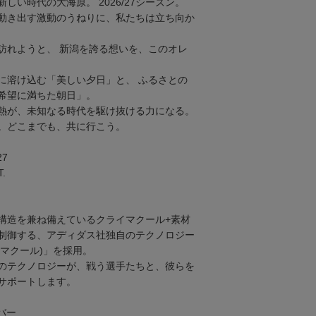
しい時代の大海原。 2026/27シーズン。
動き出す激動のうねりに、私たちは立ち向か
訪れようと、 新潟を誇る想いを、このオレ
に溶け込む「美しい夕日」と、 ふるさとの
希望に満ちた朝日」。
熱が、未知なる時代を駆け抜ける力になる。
。どこまでも、共に行こう。
27
.
構造を兼ね備えているクライマクール+素材
制御する、アディダス社独自のテクノロジー
ライマクール)」を採用。
のテクノロジーが、戦う選手たちと、彼らを
サポートします。
ンバー