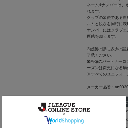
ネーム&ナンバーは、オ
れます。
クラブの象徴である白
ルムと鋭さを同時に表
ナンバーにはクラブエ
厚感を加えます。
※縫製の際に多少の誤
了承ください。
※画像のパートナーロゴは
ーズンは変更になる場
※すべてのユニフォー
メーカー品番：an0020
サイズ
袖
S
39.3
M
40.1
L
40.5