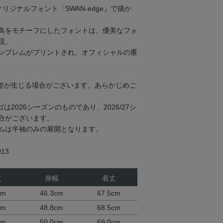
リジナルフォント「SWAN-edge」で描か
鳥をモチーフにしたフォントは、優美なフォ
現。
ンブレムがプリントされ、オフィシャルの重
差が生じる場合がございます。あらかじめご
2026シーズンのものであり、2026/27シ
合がございます。
ムは半袖のみの展開となります。
13
丈
身幅
着丈
cm
46.3cm
67.5cm
cm
48.8cm
68.5cm
cm
50.0cm
69.0cm