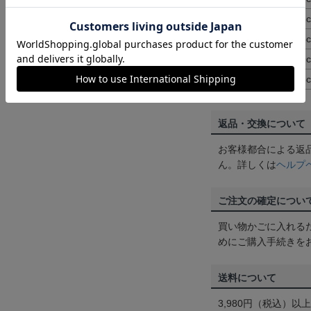
XL
41.3
2XL
42.5
3XL
43.9
4XL
45.3
返品・交換について
お客様都合による返
ん。詳しくは
ヘルプ
ご注文の確定につい
買い物かごに入れる
めにご購入手続きを
送料について
3,980円（税込）