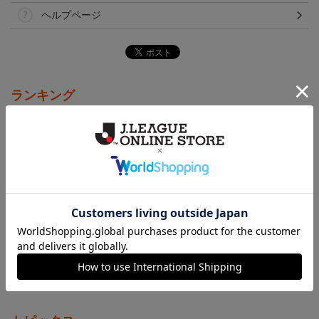
ヘルプページ
ランキング
NEW
NEW
アルビレックス新潟 ピ
26傘型サンシェード
アルビレックス新潟 ピ
カチュウ タオルマフラー
カチュウ キーホルダー
2,500円
4,400円
1,100円
3