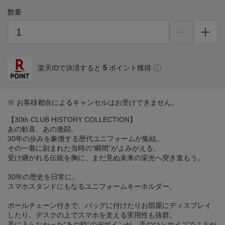
数量
5
楽天IDで決済すると
ポイント獲得
※ お客様都合によるキャンセルはお受けできません。
【30th CLUB HISTORY COLLECTION】
あの歓喜、あの激闘。
30年の歩みを象徴する歴代ユニフォームが集結。
その一着に刻まれた当時の“瞬間”がよみがえる。
受け継がれる伝統を胸に、まだ見ぬ未来の栄光へ突き進もう。
30年の歴史を日常に。
スマホスタンドにもなるユニフォームキーホルダー。
ボールチェーン付きで、バッグに付けたりお部屋にディスプレイ
したり。デスクの上でスマホを支える実用性も抜群。
手に入らなかった“あの時”のデザインが、手のひらサイズでよみが