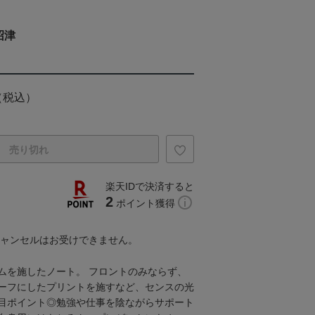
沼津
（税込）
売り切れ
楽天IDで決済すると
2
ポイント獲得
キャンセルはお受けできません。
ムを施したノート。 フロントのみならず、
ーフにしたプリントを施すなど、センスの光
目ポイント◎勉強や仕事を陰ながらサポート