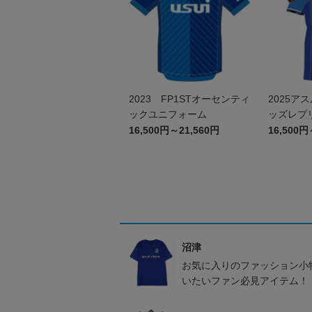
2023 FP1STオーセンティ
2025ア
ックユニフォーム
ッズレプ
（FP 1st
16,500円～21,560円
16,500円
沼津
お気に入りのファッション小
いたいファン必見アイテム！