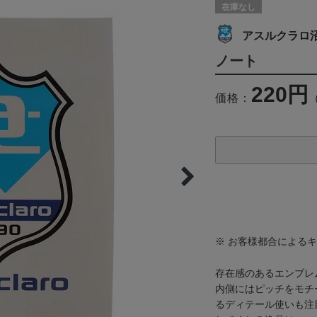
在庫なし
アスルクラロ
ノート
220円
価格：
※ お客様都合による
存在感のあるエンブレ
内側にはピッチをモチ
るディテール使いも注