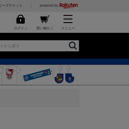
リーグチケット
powered by
ログイン
買い物かご
メニュー