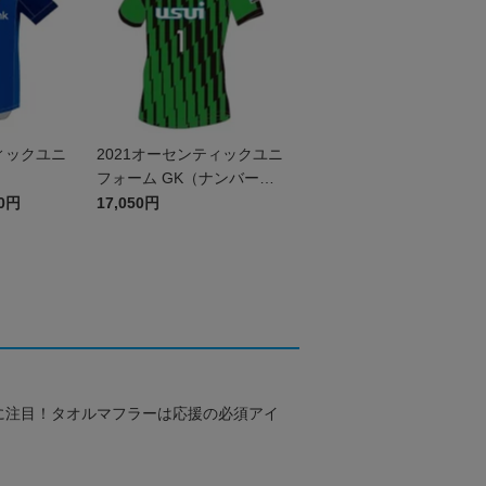
ィックユニ
2021オーセンティックユニ
フォーム GK（ナンバーの
み）
60円
17,050円
に注目！タオルマフラーは応援の必須アイ