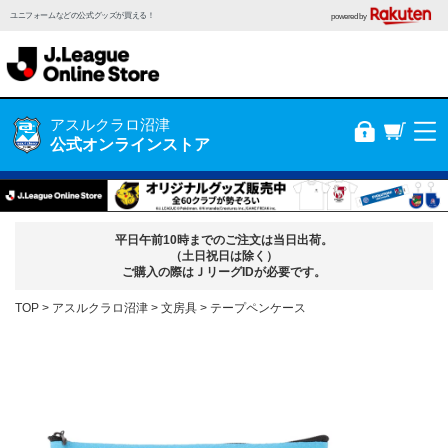
ユニフォームなどの公式グッズが買える！
powered by
アスルクラロ沼津
公式オンラインストア
平日午前10時までのご注文は当日出荷。
（土日祝日は除く）
ご購入の際はＪリーグIDが必要です。
TOP
アスルクラロ沼津
文房具
テープペンケース