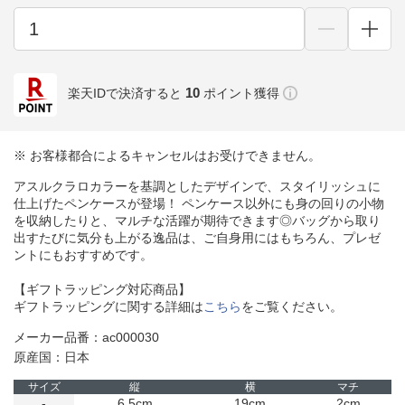
10
楽天IDで決済すると
ポイント獲得
※ お客様都合によるキャンセルはお受けできません。
アスルクラロカラーを基調としたデザインで、スタイリッシュに
仕上げたペンケースが登場！ ペンケース以外にも身の回りの小物
を収納したりと、マルチな活躍が期待できます◎バッグから取り
出すたびに気分も上がる逸品は、ご自身用にはもちろん、プレゼ
ントにもおすすめです。
【ギフトラッピング対応商品】
ギフトラッピングに関する詳細は
こちら
をご覧ください。
メーカー品番：ac000030
原産国：日本
サイズ
縦
横
マチ
-
6.5cm
19cm
2cm