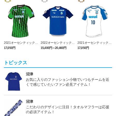
2021オーセンティックユ
2022オーセンティックユ
2021オーセンティックユ
ニフォーム GK（ナンバ
ニフォーム FP 1st
ニフォーム 2nd（ナンバ
17,050円
15,400円～20,460円
17,050円
1
ーのみ）
ーのみ）
トピックス
沼津
お気に入りのファッション小物でいつもチームを近
くで感じていたいファン必見アイテム！
沼津
こだわりのデザインに注目！タオルマフラーは応援
の必須アイテム！