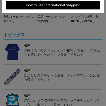
2021オーセンティックユ
2021オーセンティックユ
アスルクラロ沼津 3rdユ
ニフォーム FP 1st （ナ
ニフォーム 2nd（ナンバ
ニフォーム ラブライブ！
17,050円
17,050円
18,700円～23,760円
1
ンバーのみ）
ーのみ）
サンシャイン!!2023エデ
ィション(FP)
トピックス
沼津
お気に入りのファッション小物でいつもチームを近
くで感じていたいファン必見アイテム！
沼津
こだわりのデザインに注目！タオルマフラーは応援
の必須アイテム！
沼津
アスルクラロ沼津のすべてのグッズをチェックした
い方に！全グッズ一覧はこちら！