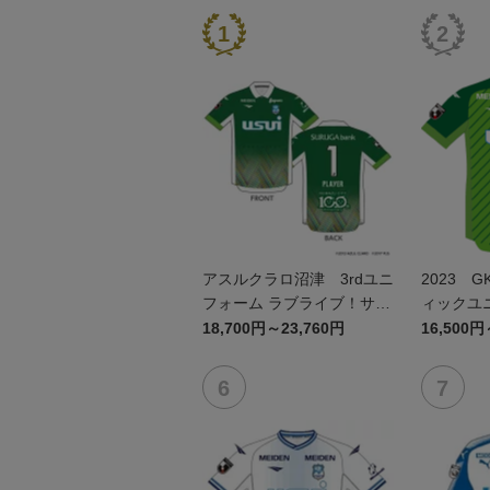
アスルクラロ沼津 3rdユニ
2023 
フォーム ラブライブ！サン
ィックユ
シャイン!!2023エディショ
18,700円～23,760円
16,500円
ン(GK)