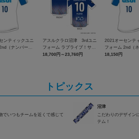
ーセンティックユニ
アスルクラロ沼津 3rdユニ
2021オーセンテ
2nd（ナンバーの
フォーム ラブライブ！サン
フォーム 2nd（
シャイン!!2023エディショ
ンバー）
18,700円～23,760円
18,150円
ン(FP)
トピックス
沼津
物でいつもチームを近くで感じて
こだわりのデザイン
テム！