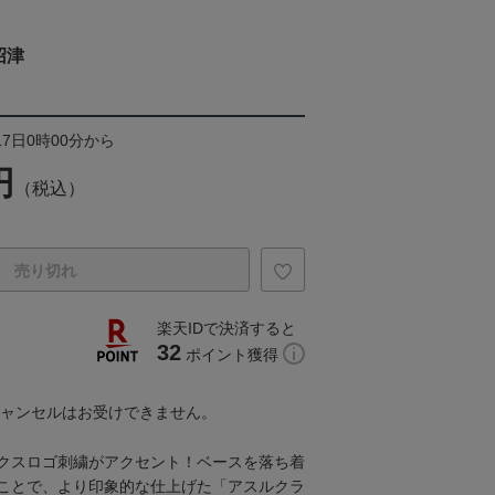
沼津
17日0時00分から
円
（税込）
売り切れ
楽天IDで決済すると
32
ポイント獲得
キャンセルはお受けできません。
クスロゴ刺繍がアクセント！ベースを落ち着
ことで、より印象的な仕上げた「アスルクラ