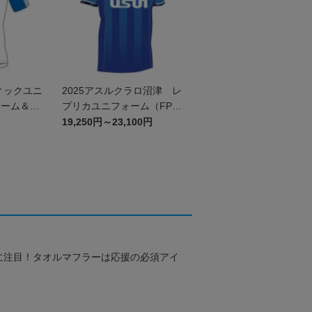
ィックユニ
2025アスルクラロ沼津 レ
ネーム＆ナ
プリカユニフォーム（FP 1
st）
19,250円～23,100円
に注目！タオルマフラーは応援の必須アイ