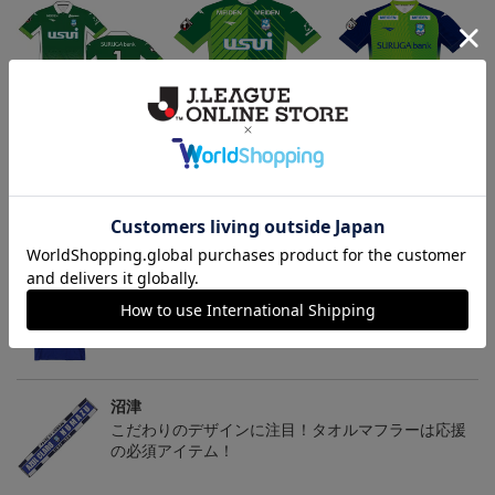
アスルクラロ沼津 3rdユ
2023 GK1STオーセンテ
2022オーセンティックユ
ニフォーム ラブライブ！
ィックユニフォーム
ニフォーム GK 1st
18,700円～23,760円
16,500円～21,560円
15,400円～20,460円
1
サンシャイン!!2023エデ
ィション(GK)
トピックス
沼津
お気に入りのファッション小物でいつもチームを近
くで感じていたいファン必見アイテム！
沼津
こだわりのデザインに注目！タオルマフラーは応援
の必須アイテム！