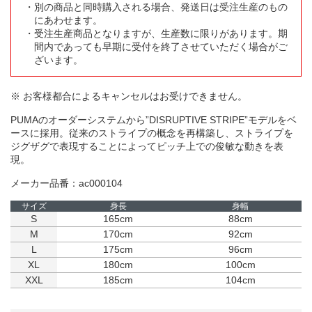
別の商品と同時購入される場合、発送日は受注生産のもの
にあわせます。
受注生産商品となりますが、生産数に限りがあります。期
間内であっても早期に受付を終了させていただく場合がご
ざいます。
※ お客様都合によるキャンセルはお受けできません。
PUMAのオーダーシステムから”DISRUPTIVE STRIPE”モデルをベ
ースに採用。従来のストライプの概念を再構築し、ストライプを
ジグザグで表現することによってピッチ上での俊敏な動きを表
現。
メーカー品番：ac000104
サイズ
身長
身幅
S
165cm
88cm
M
170cm
92cm
L
175cm
96cm
XL
180cm
100cm
XXL
185cm
104cm