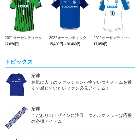
2021オーセンティックユ
2022オーセンティックユ
2021オーセンティックユ
ニフォーム GK（ナンバ
ニフォーム FP 1st
ニフォーム 2nd（ナンバ
17,050円
15,400円～20,460円
17,050円
1
ーのみ）
ーのみ）
トピックス
沼津
お気に入りのファッション小物でいつもチームを近
くで感じていたいファン必見アイテム！
沼津
こだわりのデザインに注目！タオルマフラーは応援
の必須アイテム！