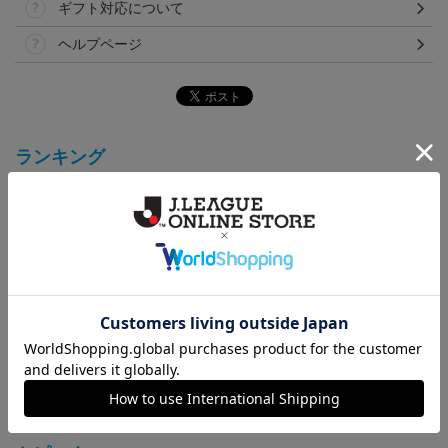
ギフト対応について
ヘルプページ
ランキング
アスルクラロ沼津 3rdユ
2023 GK1STオーセンテ
2022オーセンティックユ
ニフォーム ラブライブ！
ィックユニフォーム
ニフォーム GK 1st
18,700円～23,760円
16,500円～21,560円
15,400円～20,460円
1
サンシャイン!!2023エデ
ィション(GK)