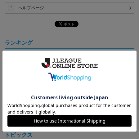
ヘルプページ
ランキング
2024アスルクラロ沼津
2025アスルクラロ沼津
アスルクラロ沼津 FP3r
3rdユニフォーム ラブラ
レプリカユニフォーム
dユニフォーム ラブライ
18,700円～23,760円
19,250円～23,100円
18,700円～23,760円
1
イブ！サンシャイン!!エデ
（FP 1st）
ブ！サンシャイン!!エディ
ィション（FP）
ション
トピックス