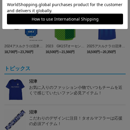
2024アスルクラロ沼津
2023 GK1STオーセンテ
2025アスルクラロ沼津
3rdユニフォーム ラブラ
ィックユニフォーム
キッズレプリカユニフォ
18,700円～23,760円
16,500円～21,560円
16,500円～20,350円
1
イブ！サンシャイン!!エデ
ーム（FP 1st）
ィション（FP）
トピックス
沼津
お気に入りのファッション小物でいつもチームを近
くで感じていたいファン必見アイテム！
沼津
こだわりのデザインに注目！タオルマフラーは応援
の必須アイテム！