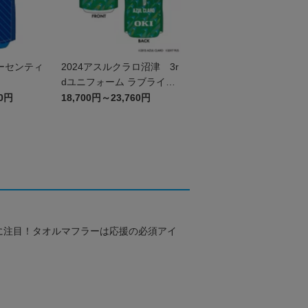
オーセンティ
2024アスルクラロ沼津 3r
ム
dユニフォーム ラブライ
ブ！サンシャイン!!エディ
60円
18,700円～23,760円
ション（GK）
に注目！タオルマフラーは応援の必須アイ