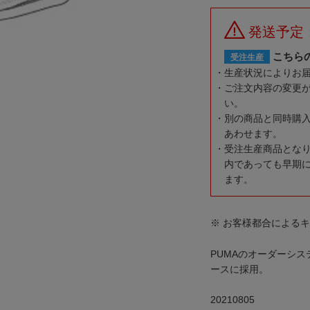
発送予定
こちら
受注生産
生産状況によりお
ご注文内容の変更
い。
別の商品と同時購
あわせます。
受注生産商品とな
内であっても早期
ます。
※ お客様都合による
PUMAのオーダーシステム
ースに採用。
20210805