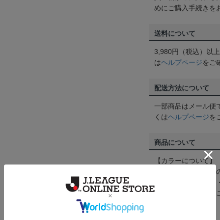
めにご購入手続きを
送料について
3,980円（税込）
は
ヘルプページ
をご
配送方法について
一部商品はメール便
くは
ヘルプページ
を
商品について
【カラーについて】
商品画像は、お使い
ンのメーカー・機種
なって見える場合が
【仕様について】