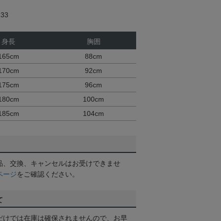
33
身長
胸囲
165cm
88cm
170cm
92cm
175cm
96cm
180cm
100cm
185cm
104cm
品、交換、キャンセルはお受けできませ
ページ
をご確認ください。
て
だけでは在庫は確保されませんので、お早