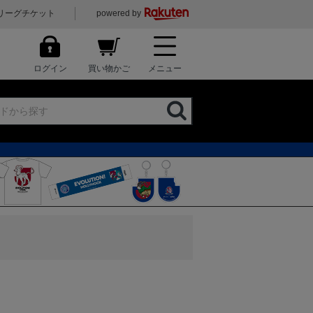
リーグチケット
powered by
ログイン
買い物かご
メニュー