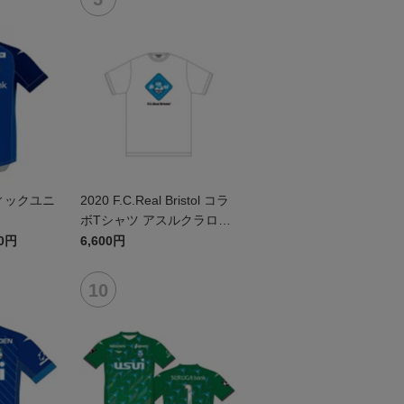
ィックユニ
2020 F.C.Real Bristol コラ
ボTシャツ アスルクラロ沼
津
60円
6,600円