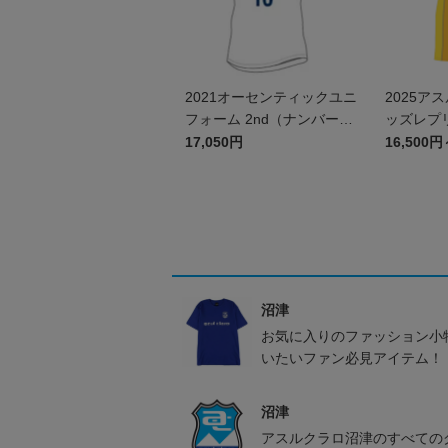
2021オーセンティックユニ
2025ア
フォーム 2nd（ナンバーの
ッズレプ
み）
（GK 1st
17,050円
16,500円
沼津
お気に入りのファッション小
いたいファン必見アイテム！
沼津
アスルクラロ沼津のすべての