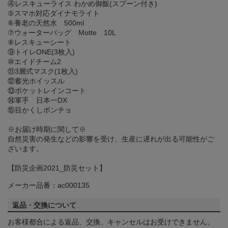
④レスキューライス わかめ御飯(スプーン付き)
⑤スマホ対応ダイナモライト
⑥養老の天然水 500ml
⑦ウォーターバッグ Motte 10L
⑧レスキューシート
⑨トイレONE(3枚入)
⑩エイドチーム2
⑪3層式マスク(1枚入)
⑫蓄光ホイッスル
⑬ポケットレインコート
⑭軍手 日本一DX
⑮目かくしポンチョ
※お届け時期に関して※
自然災害の発生などの影響を受け、生産に遅れが出る可能性がご
ざいます。
【防災企画2021_防災セット】
メーカー品番：ac000135
返品・交換について
お客様都合による返品、交換、キャンセルはお受けできません。