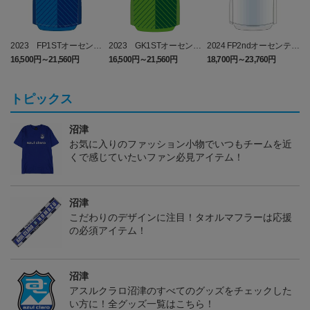
2023 FP1STオーセンテ
2023 GK1STオーセンテ
2024 FP2ndオーセンティ
ィックユニフォーム
ィックユニフォーム
ックユニフォーム
16,500円～21,560円
16,500円～21,560円
18,700円～23,760円
1
トピックス
沼津
お気に入りのファッション小物でいつもチームを近
くで感じていたいファン必見アイテム！
沼津
こだわりのデザインに注目！タオルマフラーは応援
の必須アイテム！
沼津
アスルクラロ沼津のすべてのグッズをチェックした
い方に！全グッズ一覧はこちら！