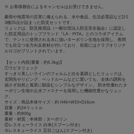
※ お客様都合によるキャンセルはお受けできません。
豪雨や地震等の災害に備えられる、水や食品、生活必需品など計2
3種25点が詰まった防災セットです。
リュックは、防災推奨品（一般社団法人防災安全協会）に認定し
た防災用品のトップブランド『LA・PITA』とのコラボアイテム
で、テントに使用される水に強いターポリン生地を採用し、夜間
でも目立つ全方向反射材が付いており、前面にはクラブオリジナ
ルロゴがプリントされています。
【セット内容(重量：約5.3kg)】
①ラピタリュック
すっきり美しいラインのフォルムと白を基調としたリュックは、
玄関先やリビング、ベッドルームなどに置いても、全体の調和を
崩さず自然と風景に馴染むシンプルなデザイン。 防水性優れたタ
ーポリン生地や止水ファスナーを採用した機能性豊かなリュッ
ク。
サイズ：商品本体サイズ：約 H46×W33×D16cm
容量：約24リットル
重量：約800g
素材・材質：本体部：ターポリン
②レスキューライス 白米(スプーン付き)
③レスキューライス 五目ごはん(スプーン付き)