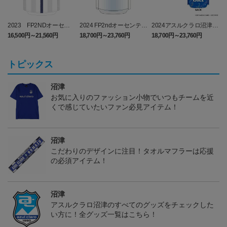
2023 FP2NDオーセン
2024 FP2ndオーセンティ
2024アスルクラロ沼津
ティックユニフォーム
ックユニフォーム
3rdユニフォーム ラブラ
16,500円～21,560円
18,700円～23,760円
18,700円～23,760円
1
イブ！サンシャイン!!エデ
ィション（FP）
トピックス
沼津
お気に入りのファッション小物でいつもチームを近
くで感じていたいファン必見アイテム！
沼津
こだわりのデザインに注目！タオルマフラーは応援
の必須アイテム！
沼津
アスルクラロ沼津のすべてのグッズをチェックした
い方に！全グッズ一覧はこちら！