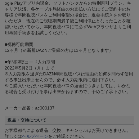
ogle Playアプリ内課金、ソフトバンクからの特別割引プラン、キ
ャリア決済、各ケーブル局経由のお支払い方法にてご契約中のお
客様で年間視聴パスをご利用希望の場合は、退会手続きをお取り
いただき、現在のご視聴期間満了後ご利用停止となったことを確
認いただいてから、年間視聴パスにて必ずWebブラウザよりご利
用再開手続きをお試しください。
■視聴可能期間
12ヶ月（※新規DAZNご登録の方は13ヶ月となります）
■年間視聴コード入力期間
2022年5月2日（月）まで
※入力期限を過ぎたDAZN年間視聴パスは理由の如何を問わず使用
する事は出来ませんので、必ず入力期限内に適用下さい。
※ご購入いただいた年間視聴パスの返金につきましては、いかな
る場合も受け付ける事は出来かねますので、予めご了承下さい。
メーカー品番：ac000137
返品・交換について
お客様都合による返品、交換、キャンセルはお受けできません。
詳しくは
ヘルプページ
をご確認ください。