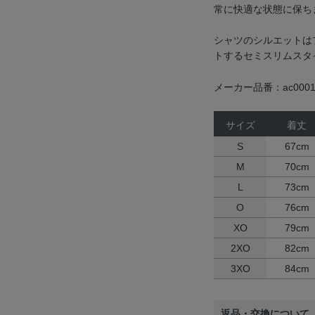
常に快適な状態に保ち
シャツのシルエットは
トするセミスリムスタ
メーカー品番：ac0001
サイズ
着丈
S
67cm
M
70cm
L
73cm
O
76cm
XO
79cm
2XO
82cm
3XO
84cm
返品・交換について