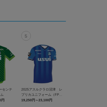
オーセンテ
2025アスルクラロ沼津 レ
ーム
プリカユニフォーム（FP 1
st）
60円
19,250円～23,100円