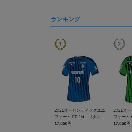
ランキング
2021オーセンティックユニ
2021オ
フォーム FP 1st （ナンバ
フォーム 
ーのみ）
み）
17,050円
17,050円