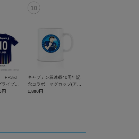
FP3rd
キャプテン翼連載40周年記
ブライブ！
念コラボ マグカップ(アス
エディショ
ルクラロ沼津)
60円
1,800円