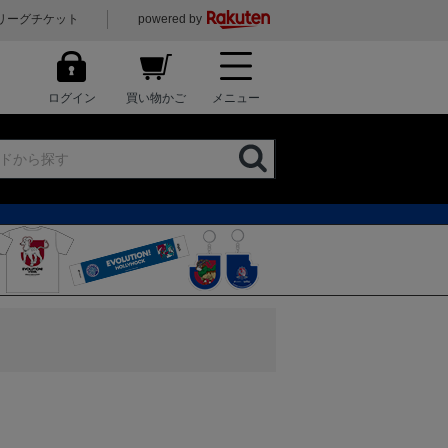
リーグチケット
powered by
ログイン
買い物かご
メニュー