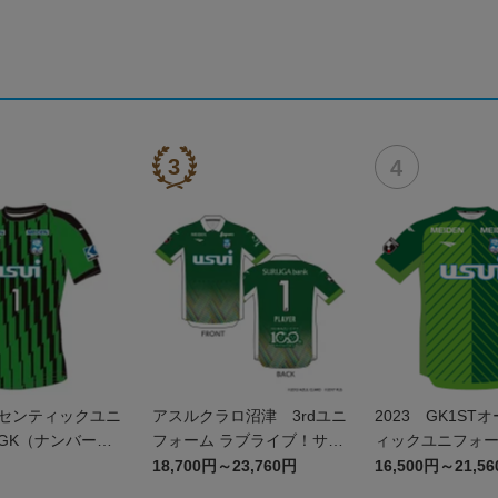
ーセンティックユニ
アスルクラロ沼津 3rdユニ
2023 GK1ST
GK（ナンバーの
フォーム ラブライブ！サン
ィックユニフォ
シャイン!!2023エディショ
18,700円～23,760円
16,500円～21,5
ン(GK)