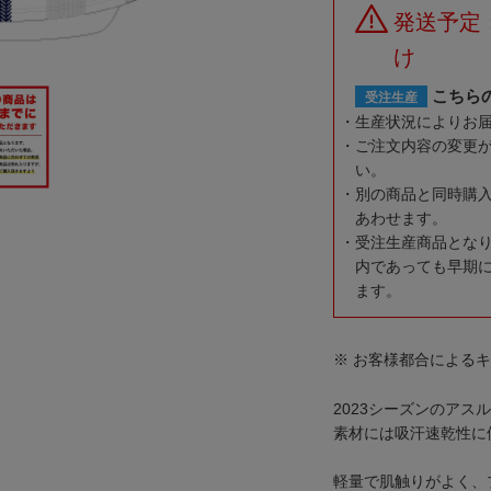
発送予定
け
こちら
受注生産
生産状況によりお
ご注文内容の変更
い。
別の商品と同時購
あわせます。
受注生産商品とな
内であっても早期
ます。
※ お客様都合による
2023シーズンのアス
素材には吸汗速乾性に
軽量で肌触りがよく、