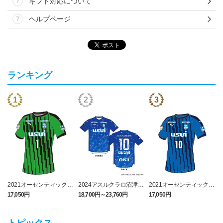
ギフト対応について
ヘルプページ
ランキング
2021オーセンティックユ
2024アスルクラロ沼津
2021オーセンティックユ
ニフォーム GK（ナンバ
3rdユニフォーム ラブラ
ニフォーム FP 1st （ナ
17,050円
18,700円～23,760円
17,050円
1
ーのみ）
イブ！サンシャイン!!エデ
ンバーのみ）
ィション（FP）