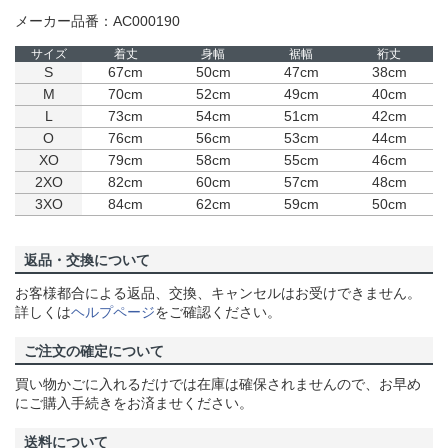
メーカー品番：AC000190
サイズ
着丈
身幅
裾幅
裄丈
S
67cm
50cm
47cm
38cm
M
70cm
52cm
49cm
40cm
L
73cm
54cm
51cm
42cm
O
76cm
56cm
53cm
44cm
XO
79cm
58cm
55cm
46cm
2XO
82cm
60cm
57cm
48cm
3XO
84cm
62cm
59cm
50cm
返品・交換について
お客様都合による返品、交換、キャンセルはお受けできません。
詳しくは
ヘルプページ
をご確認ください。
ご注文の確定について
買い物かごに入れるだけでは在庫は確保されませんので、お早め
にご購入手続きをお済ませください。
送料について