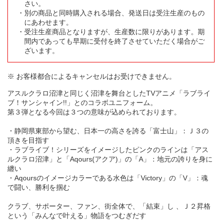
さい。
別の商品と同時購入される場合、発送日は受注生産のもの
にあわせます。
受注生産商品となりますが、生産数に限りがあります。期
間内であっても早期に受付を終了させていただく場合がご
ざいます。
※ お客様都合によるキャンセルはお受けできません。
アスルクラロ沼津と同じく沼津を舞台としたTVアニメ「ラブライ
ブ！サンシャイン!!」とのコラボユニフォーム。
第３弾となる今回は３つの意味が込められております。
・静岡県東部から望む、日本一の高さを誇る「富士山」：Ｊ３の
頂きを目指す
・ラブライブ！シリーズをイメージしたピンクのラインは「アス
ルクラロ沼津」と「Aqours(アクア)」の「A」：地元の誇りを身に
纏い
・Aqoursのイメージカラーである水色は「Victory」の「V」：魂
で闘い、勝利を掴む
クラブ、サポーター、ファン、街全体で、「結束」し 、Ｊ２昇格
という「みんなで叶える」物語をつむぎだす