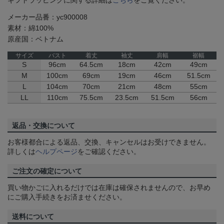
ギフトラッピングに関する詳細は
こちら
をご覧ください。
メーカー品番：yc900008
素材：綿100%
原産国：ベトナム
サイズ
バスト
着丈
袖丈
肩幅
裾幅
S
96cm
64.5cm
18cm
42cm
49cm
M
100cm
69cm
19cm
46cm
51.5cm
L
104cm
70cm
21cm
48cm
55cm
LL
110cm
75.5cm
23.5cm
51.5cm
56cm
返品・交換について
お客様都合による返品、交換、キャンセルはお受けできません。
詳しくは
ヘルプページ
をご確認ください。
ご注文の確定について
買い物かごに入れるだけでは在庫は確保されませんので、お早め
にご購入手続きをお済ませください。
送料について