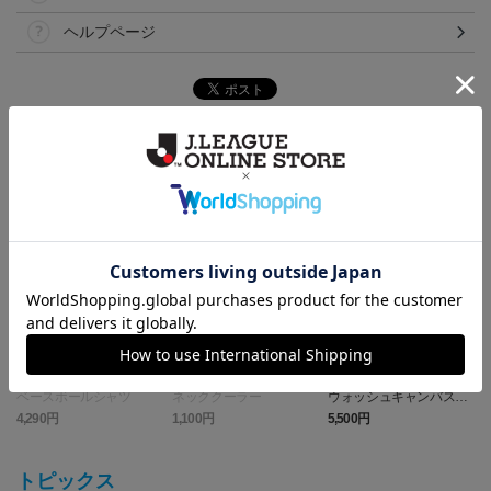
ヘルプページ
ランキング
ベースボールシャツ
ネッククーラー
ウォッシュキャンバス＆
ツイル エプロン (Y.S.C.C.
4,290円
1,100円
5,500円
1
横浜)
トピックス