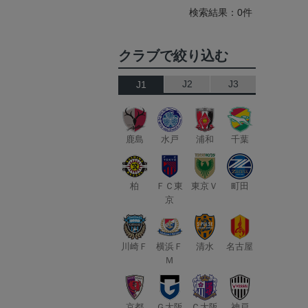
検索結果：0件
クラブで絞り込む
J2
J3
J1
鹿島
水戸
浦和
千葉
柏
ＦＣ東
東京Ｖ
町田
京
川崎Ｆ
横浜Ｆ
清水
名古屋
Ｍ
京都
Ｇ大阪
Ｃ大阪
神戸