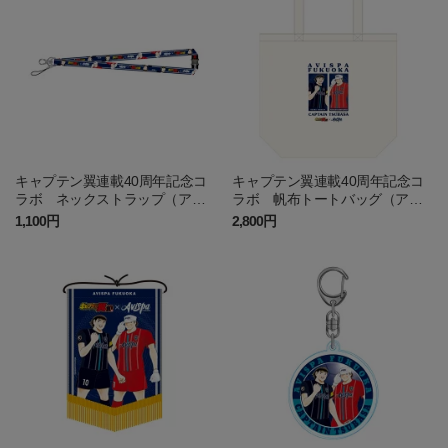
キャプテン翼連載40周年記念コ
キャプテン翼連載40周年記念コ
ラボ ネックストラップ（アビ
ラボ 帆布トートバッグ（アビ
スパ福岡）
スパ福岡）
1,100円
2,800円