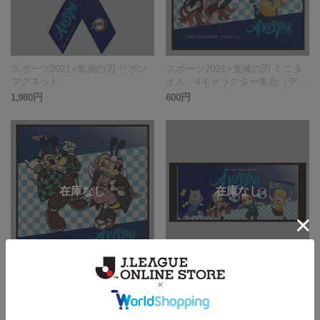
スポーツ2021×鬼滅の刃 リボン
スポーツ2021×鬼滅の刃 ミニタ
マグネット
オル 4キャラクター集合（デフ
ォルメ）
1,980円
600円
スポーツ2021×鬼滅の刃 ミニタ
スポーツ2021×鬼滅の刃 フェイ
オル マスコット着せ替え集合
スタオル
（デフォルメ）
600円
2,101円