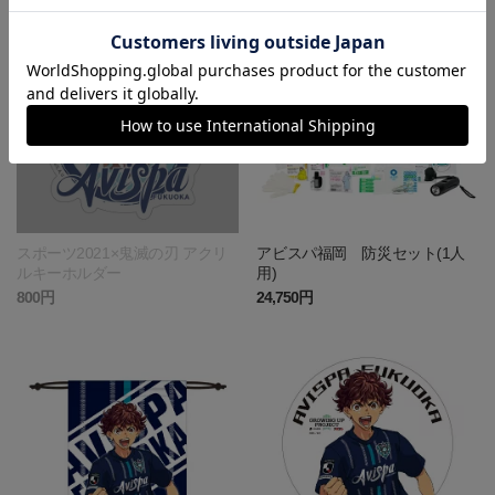
スポーツ2021×鬼滅の刃 アクリ
アビスパ福岡 防災セット(1人
ルキーホルダー
用)
800円
24,750円