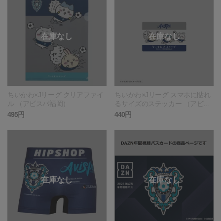
ちいかわ×Jリーグ クリアファイ
ちいかわ×Jリーグ スマホに貼れ
ル （アビスパ福岡）
るサイズのステッカー （アビス
パ福岡）
495円
440円