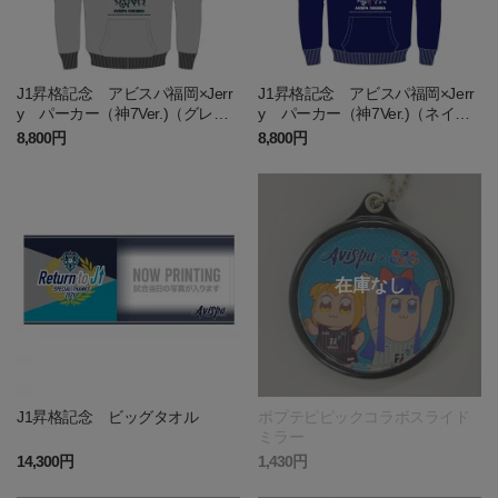
J1昇格記念 アビスパ福岡×Jerr
J1昇格記念 アビスパ福岡×Jerr
y パーカー（神7Ver.)（グレ
y パーカー（神7Ver.)（ネイビ
ー）
ー）
8,800円
8,800円
J1昇格記念 ビッグタオル
ポプテピピックコラボスライド
ミラー
14,300円
1,430円