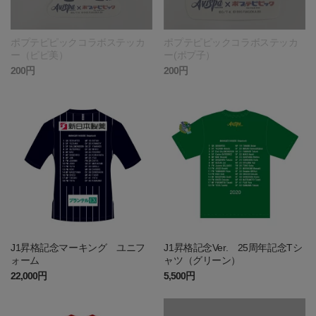
ポプテピピックコラボステッカ
ポプテピピックコラボステッカ
ー（ピピ美）
ー(ポプ子）
200円
200円
J1昇格記念マーキング ユニフ
J1昇格記念Ver. 25周年記念Tシ
ォーム
ャツ（グリーン）
22,000円
5,500円