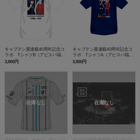
キャプテン翼連載40周年記念コ
キャプテン翼連載40周年記念コ
ラボ TシャツB（アビスパ福
ラボ TシャツA（アビスパ福
岡）
岡）
3,900円
3,900円
2021 FP2nd オーセンティック
2021DAZN年間視聴パス アビス