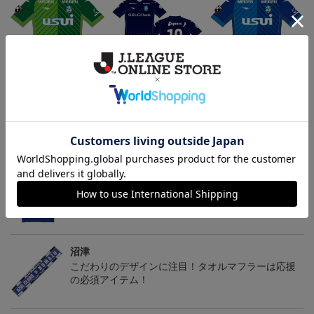
2023 GK1STオーセンテ
アスルクラロ沼津 FP3r
2023 FP1STオーセンテ
ィックユニフォーム
dユニフォーム ラブライ
ィックユニフォーム
16,500円～21,560円
18,700円～23,760円
16,500円～21,560円
1
ブ！サンシャイン!!エディ
ション
トピックス
沼津
お気に入りのファッション小物でいつもチームを近
くで感じていたいファン必見アイテム！
沼津
こだわりのデザインに注目！タオルマフラーは応援
の必須アイテム！