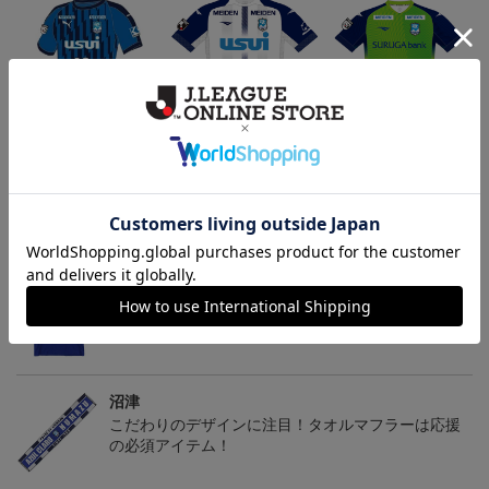
2021オーセンティックユ
2023 FP2NDオーセン
2022オーセンティックユ
ニフォーム FP 1st （ナ
ティックユニフォーム
ニフォーム GK 1st
17,050円
16,500円～21,560円
15,400円～20,460円
1
ンバーのみ）
トピックス
沼津
お気に入りのファッション小物でいつもチームを近
くで感じていたいファン必見アイテム！
沼津
こだわりのデザインに注目！タオルマフラーは応援
の必須アイテム！