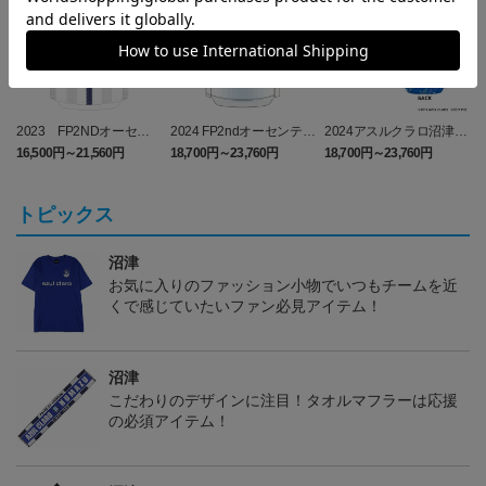
2023 FP2NDオーセン
2024 FP2ndオーセンティ
2024アスルクラロ沼津
ティックユニフォーム
ックユニフォーム
3rdユニフォーム ラブラ
16,500円～21,560円
18,700円～23,760円
18,700円～23,760円
1
イブ！サンシャイン!!エデ
ィション（FP）
トピックス
沼津
お気に入りのファッション小物でいつもチームを近
くで感じていたいファン必見アイテム！
沼津
こだわりのデザインに注目！タオルマフラーは応援
の必須アイテム！