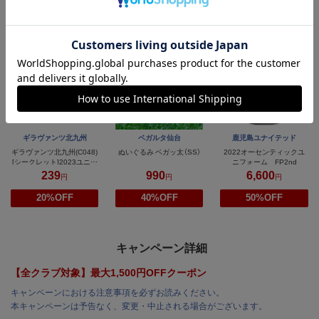
20%OFF
10%OFF
20%OFF
ギラヴァンツ北九州
ベガルタ仙台
鹿児島ユナイテッド
ギラヴァンツ北九州(C048)
ぬいぐるみ ベガッ太（SS）
2022オーセンティックユ
[シークレット]2023ユニ型
ニフォーム FP2nd
缶バッジ
239
990
6,600
円
円
円
20%OFF
40%OFF
50%OFF
キャンペーン詳細
【全クラブ対象】最大1,500円OFFクーポン
キャンペーンにおける注意事項を必ずお読みください。
本キャンペーンは予告なく、変更・中止される場合がございます。