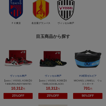
ＦＣ東京
名古屋グランパス
ヴィッセル神戸
目玉商品から探す
ヴィッセル神戸
ヴィッセル神戸
FC町田ゼルビア
【asics｜VISSEL KOBE】G
【asics｜VISSEL KOBE】G
MICHAEL LINNELL ウェ
T-Ⅱ(BURGUNDY/WHITE)
T-Ⅱ(BLACK/BLACK)
ストポーチ
10,312
10,312
701
円
円
円
25%OFF
25%OFF
90%OFF