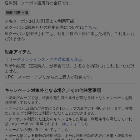
送料別、クーポン適用前の金額です。
利用回数上限
※各クーポンお1人様1回まで利用可能
※クーポン1回あたりの利用範囲については
こちら
。
※クーポンを獲得されても、利用回数の上限に達した場合、ご利用いた
だけません。
対象アイテム
Ｊリーグオンラインストアの通常購入商品
※予約販売、定期購入、頒布会商品、ふるさと納税にはご利用いただけ
ません。
※PC・スマホ・アプリからのご購入が対象です。
キャンペーン対象外となる場合／その他注意事項
・楽天グループでは、特典や割引等の条件が異なる様々なキャンペーンを随
時開催しております。
・クーポンは1回のご注文につき1ショップのみでご利用いただけます。複数
のショップで同時にご利用いただくことはできません。
・クーポンを利用した注文をキャンセルした場合、利用条件を満たしていれ
ば、myクーポンに返還されます。
詳しくはこちら
・クーポンの使い方については
こちら
。
・同一人物による複数の利用登録、または利用登録の内容に不備・虚偽等が