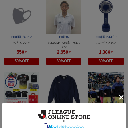
FC町田ゼルビア
FC岐阜
FC町田ゼルビア
洗えるマスク
RAZZOLI×FC岐阜 ポロシ
ハンディファン
ャツ
550
2,659
1,386
円
円
円
50%OFF
30%OFF
30%OFF
大分トリニータ
大分トリニータ
モンテディオ山形
2023大分トリニータ福袋
TRINITA×PUMA クルーネ
アンセムジャケット
ックスウェット
15,999
4,680
7,920
円
円
円