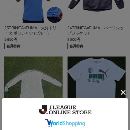
25TRINITA×PUMA 大分トリニ
24TRINITA×PUMA ハーフジッ
ータ ポロシャツ (ブルー)
プジャケット
5,650円
8,800円
会員特典
会員特典
24TRINITA×PUMA コアヘリテ
24TRINITA×PUMA スニーカー
ージ ロングTシャツ
Tシャツ