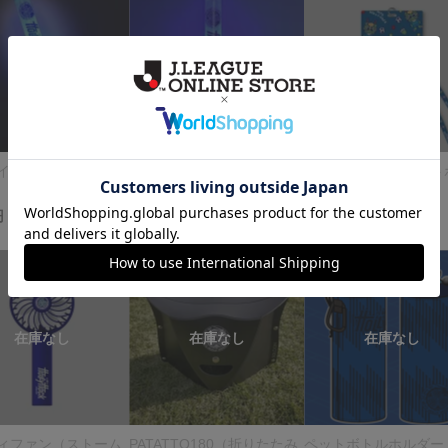
イト(二代目)
ペンライト
ホーリーくんチケット
ダー
円
1,760円
1,650円
ィファン（ストーム
PATATTO180（折りたたみ
ペットボトルホルダー