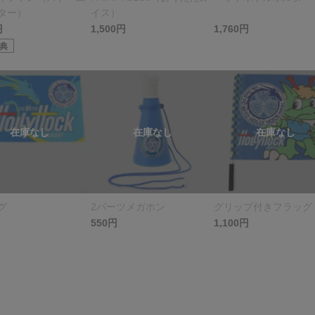
ター）
イス）
円
1,500円
1,760円
典
グ
2パーツメガホン
グリップ付きフラッグ
550円
1,100円