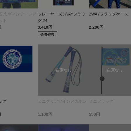
年記念ヴィンテージブ
プレーヤーズ3WAYフラッ
2WAYフラッグケース
ット
グ'24
円
3,410円
2,200円
会員特典
ッグ
ミニクリアツインメガホン
ミニフラッグ
円
1,100円
550円