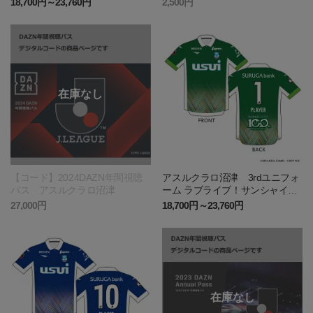
18,700円～23,760円
2,500円
【コード】2024DAZN年間視聴
アスルクラロ沼津 3rdユニフォ
パス アスルクラロ沼津
ーム ラブライブ！サンシャイ
ン!!2023エディション(GK)
27,000円
18,700円～23,760円