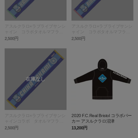
アスルクラロ×ラブライブサンシ
アスルクラロ×ラブライブサンシ
ャイン コラボタオルマフラ
ャイン コラボタオルマフラ
ー 松浦果南 KANAN_MATSU
ー 桜内梨子 RIKO_SAKURAU
2,500円
2,500円
URA
CHI
アスルクラロ×ラブライブサンシ
2020 F.C.Real Bristol コラボパー
ャインコラボ タオルマフラ
カー アスルクラロ沼津
ー 高海千歌 CHIKA_TAKAMI
2,500円
13,200円