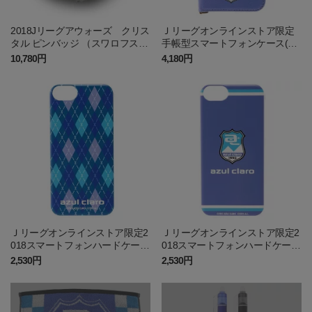
2018Jリーグアウォーズ クリス
Ｊリーグオンラインストア限定
タル ピンバッジ （スワロフスキ
手帳型スマートフォンケース(ベ
ー(R)・クリスタル使用)
ーシック1)
10,780円
4,180円
Ｊリーグオンラインストア限定2
Ｊリーグオンラインストア限定2
018スマートフォンハードケース
018スマートフォンハードケース
(アーガイル1)
(ベーシック1)
2,530円
2,530円