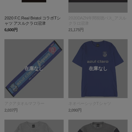
2020 F.C.Real Bristol コラボTシ
2020DAZN年間視聴パス_アスル
ャツ アスルクラロ沼津
クラロ沼津
6,600円
21,175円
アクアタオルマフラー
ネオベーシックTシャツ
2,037円
2,090円