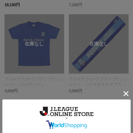
ー）
ーコンプリートセット（9個）
18,150円
7,200円
アスルクラロ×ラブライブサンシ
アスルクラロ×ラブライブサンシ
ャイン コラボTシャツ
ャイン コラボタオルマフラ
ー アクア AQOURS
4,000円
2,500円