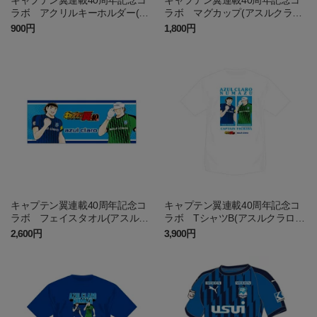
ラボ アクリルキーホルダー(ア
ラボ マグカップ(アスルクラロ
スルクラロ沼津)
沼津)
900円
1,800円
キャプテン翼連載40周年記念コ
キャプテン翼連載40周年記念コ
ラボ フェイスタオル(アスルク
ラボ TシャツB(アスルクラロ沼
ラロ沼津)
津)
2,600円
3,900円