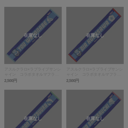
UNIKIDA
HIM
アスルクラロ×ラブライブサンシ
アスルクラロ×ラブライブサンシ
ャイン コラボタオルマフラ
ャイン コラボタオルマフラ
ー 渡辺曜 YOU_WATANABE
ー 黒澤ダイヤ DIA_KUROSA
2,500円
2,500円
WA