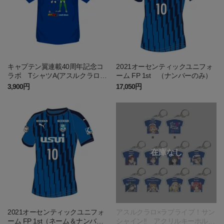
キャプテン翼連載40周年記念コ
2021オーセンティックユニフォ
ラボ TシャツA(アスルクラロ沼
ーム FP 1st （ナンバーのみ）
津)
3,900円
17,050円
2021オーセンティックユニフォ
アスルクラロ×ラブライブ！サン
ーム FP 1st（ネーム＆ナンバ
シャイン!! アクリルキーホルダ