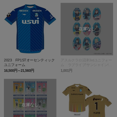
2023 FP1STオーセンティック
アスルクラロ沼津3rdユニフォー
ユニフォーム
ム ラブライブ!サンシャイン!!
エディション アクリルキーホ
16,500円～21,560円
1,001円
ルダー