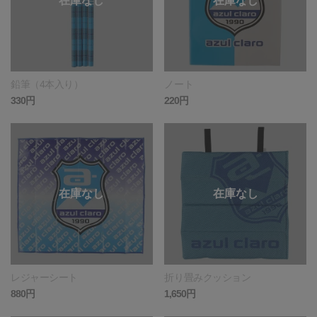
鉛筆（4本入り）
ノート
330円
220円
レジャーシート
折り畳みクッション
880円
1,650円