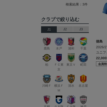
検索結果：3件
クラブで絞り込む
J2
J3
J1
徳島
2026
鹿島
水戸
浦和
千葉
ユニフォ
22,00
会員特
柏
ＦＣ東
東京Ｖ
町田
京
川崎Ｆ
横浜Ｆ
清水
名古屋
Ｍ
京都
Ｇ大阪
Ｃ大阪
神戸