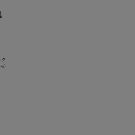
ック
袖)