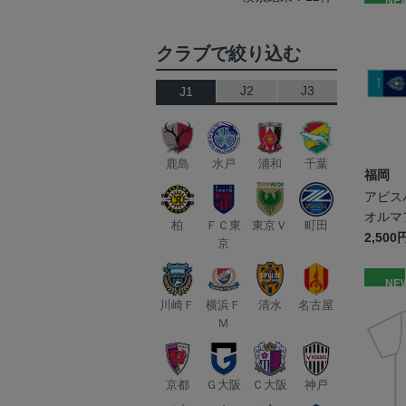
NE
クラブで絞り込む
J2
J3
J1
鹿島
水戸
浦和
千葉
福岡
アビス
オルマ
柏
ＦＣ東
東京Ｖ
町田
2,500
京
NE
川崎Ｆ
横浜Ｆ
清水
名古屋
Ｍ
京都
Ｇ大阪
Ｃ大阪
神戸