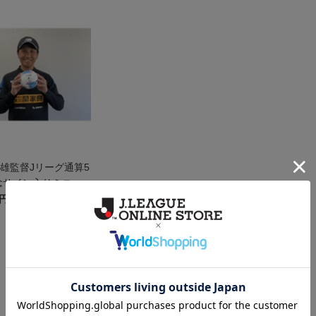
昭雄監督Jリーグ通算5
念サイン入りミニボ
0円