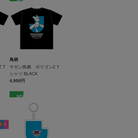
NEW
鳥栖
 T
サガン鳥栖 ポリゴンZ T
シャツ BLACK
4,950円
NEW