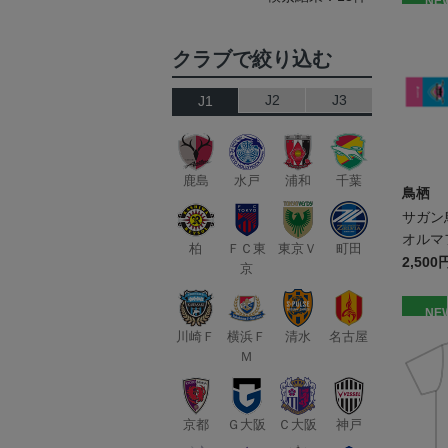
NE
クラブで絞り込む
J2
J3
J1
鹿島
水戸
浦和
千葉
鳥栖
サガン
オルマ
柏
ＦＣ東
東京Ｖ
町田
2,500
京
NE
川崎Ｆ
横浜Ｆ
清水
名古屋
Ｍ
京都
Ｇ大阪
Ｃ大阪
神戸