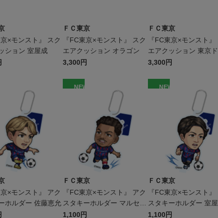
京
ＦＣ東京
ＦＣ東京
東京×モンスト』 スク
『FC東京×モンスト』 スク
『FC東京×モンスト』
ッション 室屋成
エアクッション オラゴン
エアクッション 東京
パ
円
3,300円
3,300円
W
NEW
NEW
京
ＦＣ東京
ＦＣ東京
東京×モンスト』 アク
『FC東京×モンスト』 アク
『FC東京×モンスト』
ーホルダー 佐藤恵允
スタキーホルダー マルセロ
スタキーホルダー 室
ヒアン
円
1,100円
1,100円