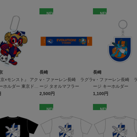
W
NEW
NEW
京
長崎
長崎
東京×モンスト』 アク
v・ファーレン長崎 ラグラ
v・ファーレン長崎 
ーホルダー 東京ドロ
ージ タオルマフラー
ージ キーホルダー
円
2,500円
1,100円
W
NEW
NEW