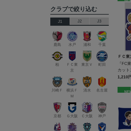
NE
クラブで絞り込む
J2
J3
J1
鹿島
水戸
浦和
千葉
ＦＣ東
『FC
柏
ＦＣ東
東京Ｖ
町田
カット
京
枚入り
1,210
川崎Ｆ
横浜Ｆ
清水
名古屋
NE
Ｍ
京都
Ｇ大阪
Ｃ大阪
神戸