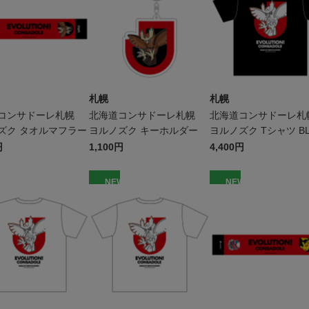
札幌
札幌
コンサドーレ札幌
北海道コンサドーレ札幌
北海道コンサドーレ
ズク タオルマフラー
ヨルノズク キーホルダー
ヨルノズク Tシャツ BL
キッズ
円
1,100円
4,400円
W
NEW
NEW