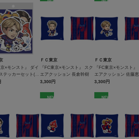
W
NEW
NEW
京
ＦＣ東京
ＦＣ東京
東京×モンスト』 ダイ
『FC東京×モンスト』 スク
『FC東京×モンスト』
ステッカーセット(6
エアクッション 長倉幹樹
エアクッション 佐藤
)
円
3,300円
3,300円
W
NEW
NEW