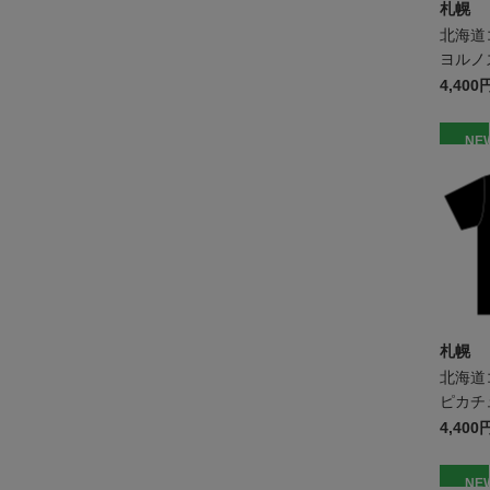
札幌
北海道
ヨルノズ
キッズ
4,400
NE
札幌
北海道
ピカチュ
キッズ
4,400
NE