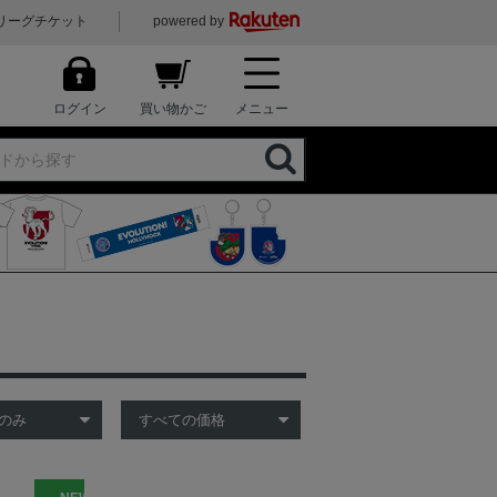
リーグチケット
powered by
ログイン
買い物かご
メニュー