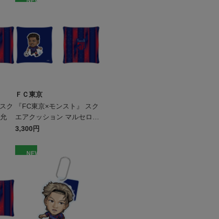
NEW
ＦＣ東京
 スク
『FC東京×モンスト』 スク
恵允
エアクッション マルセロ
ヒアン
3,300円
NEW