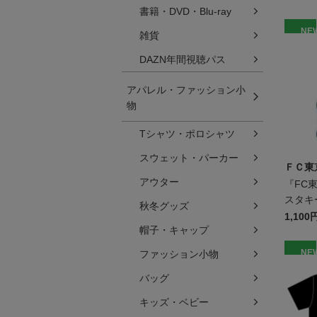
書籍・DVD・Blu-ray
NE
雑貨
DAZN年間視聴パス
アパレル・ファッション小
物
Tシャツ・ポロシャツ
スウェット・パーカー
ＦＣ東
アウター
『FC
スタキ
秋冬グッズ
ンパ
1,100
帽子・キャップ
NE
ファッション小物
バッグ
キッズ・ベビー