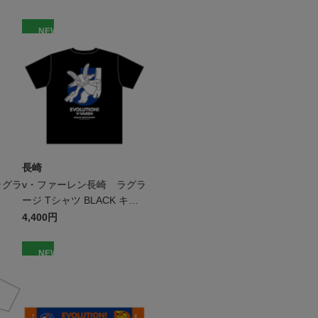
NEW
長崎
ラグラ
v・ファーレン長崎 ラグラ
ージ Tシャツ BLACK キッ
ズ
4,400円
NEW